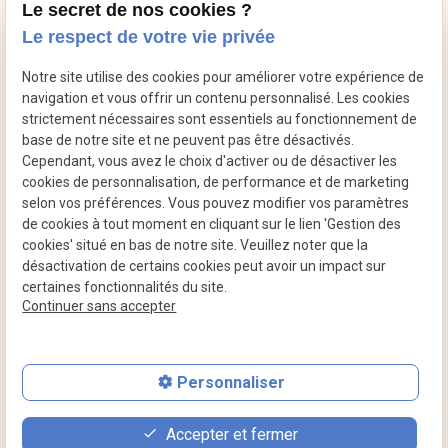
Le secret de nos cookies ?
18:00
Le respect de votre vie privée
Notre site utilise des cookies pour améliorer votre expérience de
navigation et vous offrir un contenu personnalisé. Les cookies
Psychologue
Psychologue et
Psychologue
strictement nécessaires sont essentiels au fonctionnement de
et
thérapeute
et
base de notre site et ne peuvent pas être désactivés.
thérapeute
Seine-et-Marne
thérapeute
Cependant, vous avez le choix d'activer ou de désactiver les
Seine-et-
Nord-Ouest
Seine-Saint-
cookies de personnalisation, de performance et de marketing
Marne Est
Denis
selon vos préférences. Vous pouvez modifier vos paramètres
de cookies à tout moment en cliquant sur le lien 'Gestion des
cookies' situé en bas de notre site. Veuillez noter que la
désactivation de certains cookies peut avoir un impact sur
Mentions
Politique de
Plan du
Gestion
certaines fonctionnalités du site.
légales
confidentialité
site
des
Continuer sans accepter
cookies
Personnaliser
place
event
phone
Accepter et fermer