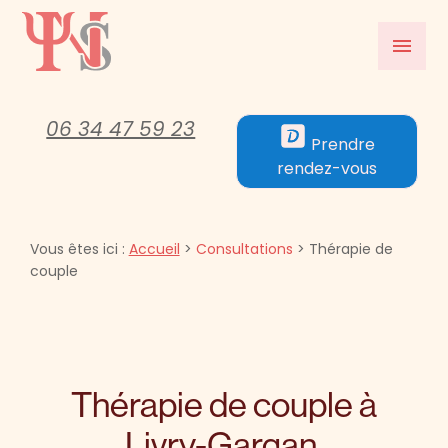
Panneau de gestion des cookies
menu
06 34 47 59 23
Prendre
rendez-vous
Vous êtes ici :
Accueil
>
Consultations
> Thérapie de
couple
Thérapie de couple à
Livry-Gargan,