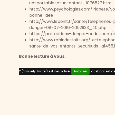
un-portable-a-un-enfant_1076527.html
http://www.psychologies.com/Planete/Soc
bonne-idee
http://www.lepoint.fr/sante/telephones
danger-08-07-2016-2052933_40.php
https://protections-danger-ondes.com/
http://www.robindestoits.org/Le-telepho
sante-de-vos-enfants-SecuriKids_a1455.
Bonne lecture à vous.
X (formerly Twitter) est désactivé.
Facebook est dé
Autoriser