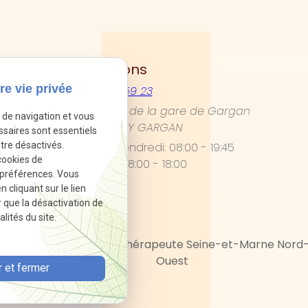
Informations
re vie privée
06 34 47 59 23
6 Avenue de la gare de Gargan
e de navigation et vous
93190 LIVRY GARGAN
ssaires sont essentiels
Lundi - Vendredi:
08:00 - 19:45
tre désactivés.
cookies de
Samedi:
08:00 - 18:00
 préférences. Vous
cliquant sur le lien
r que la désactivation de
lités du site.
rne
Psychologue et thérapeute Seine-et-Marne Nord
Ouest
 et fermer