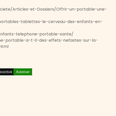
iete/Articles-et-Dossiers/Offrir-un-portable-une-
-portables-tablettes-le-cerveau-des-enfants-en-
enfants-telephone-portable-sante/
ne-portable-a-t-il-des-effets-nefastes-sur-la-
html
sactivé.
Autoriser